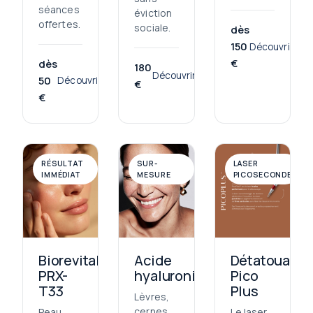
séances
éviction
offertes.
sociale.
dès
150
Découvrir
€
dès
180
Découvrir
50
Découvrir
€
€
RÉSULTAT
SUR-
LASER
IMMÉDIAT
MESURE
PICOSECONDE
Biorevitalisation
Détatouage
Acide
PRX-
Pico
hyaluronique
T33
Plus
Lèvres,
cernes,
Peau
Le laser