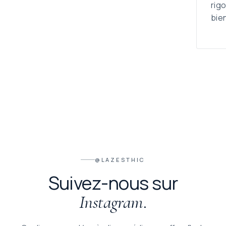
rig
bien
@LAZESTHIC
Suivez-nous sur
.
Instagram