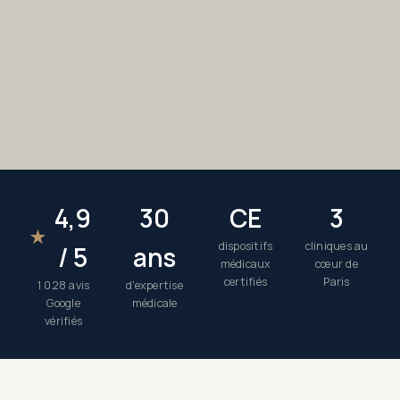
4,9
30
CE
3
★
dispositifs
cliniques au
/ 5
ans
médicaux
cœur de
certifiés
Paris
1 028 avis
d'expertise
Google
médicale
vérifiés