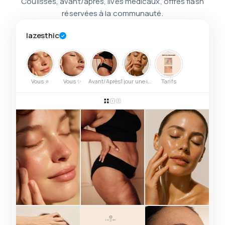
Coulisses, avant/après, lives médicaux, offres flash
réservées à la communauté.
lazesthic
Vous ⭐
Vous ✨
Avant/Après
1 jour une in…
Tarifs