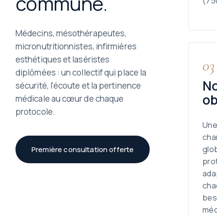
commune.
(75
Médecins, mésothérapeutes,
micronutritionnistes, infirmières
esthétiques et laséristes
03
diplômées : un collectif qui place la
N
sécurité, l'écoute et la pertinence
ob
médicale au cœur de chaque
protocole.
Une
cha
glo
Première consultation offerte
pro
ada
cha
beso
méd