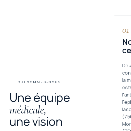
01
N
ce
Deu
con
la 
QUI SOMMES-NOUS
est
Une équipe
l'an
l'ép
,
médicale
lase
une vision
(75
Mon