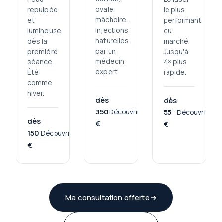
ovale,
repulpée
le plus
mâchoire.
et
performant
Injections
lumineuse
du
naturelles
dès la
marché.
par un
première
Jusqu'à
médecin
séance.
4× plus
expert.
Été
rapide.
comme
hiver.
dès
dès
350
55
Découvrir
Découvrir
dès
€
€
150
Découvrir
€
Ma consultation offerte