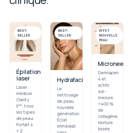
BEST-
BEST-
EFFET
SELLER
SELLER
NOUVELLE
PEAU
Microneedli
Épilation
Dermapen
laser
Hydrafacial
4 et
actifs
Laser
Le
sur-
médical
nettoyage
mesure.
Clarity
de peau
+400 %
II™, tous
nouvelle
de
les types
génération.
collagène,
de peau.
Éclat
texture
Forfait 4
immédiat,
lissée.
+ 2
sans