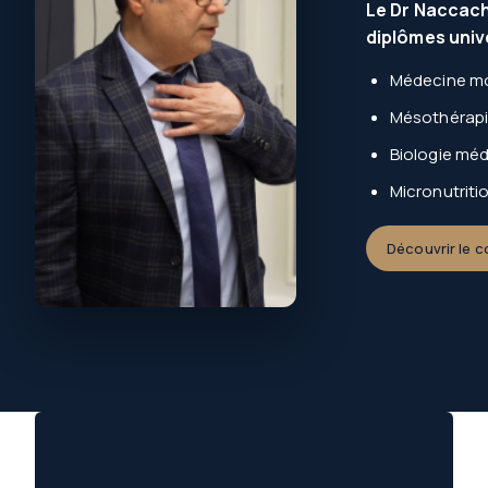
Le Dr Naccach
diplômes univ
Médecine mo
Mésothérap
Biologie méd
Micronutriti
Découvrir le 