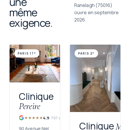
une
Ranelagh (75016)
même
ouvre en septembre
exigence.
2026.
PARIS 17ᵉ
PARIS 2ᵉ
Clinique
Pereire
★★★★★
4,9
· 707 avis
Clinique
Mont
90 Avenue Niel