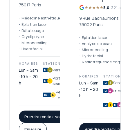
75017 Paris
★★★★★
5,0
· 321 avis
9 Rue Bachaumont
Médecine esthétique
75002 Paris
Épilation laser
Détatouage
Cryolipolyse
Épilation laser
Microneedling
Analyse de peau
Hydrafacial
Microneedling
Hydrafacial
Radiofréquence corps
HORAIRES
STATIONS
Lun – Sam
Pereire
3
M
· 10 h – 20
HORAIRES
STATIONS
Porte
1
M
h
Lun – Sam
Sentier
3
M
Maillot
· 10 h – 20
Étienne 
4
M
Pereire
C
h
RER
Levallois
1
4
M
M
M
Prendre rendez-vous
Itinéraire
Prendre rendez-vous