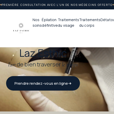
PREMIÈRE CONSULTATION AVEC L'UN DE NOS MÉDECINS OFFERTE
Nos
Épilation
Traitements
Traitements
Détato
soins
définitive
du visage
du corps
Laz Esthic
de bien traverser
l'art
le temps
Prendre rendez-vous en ligne