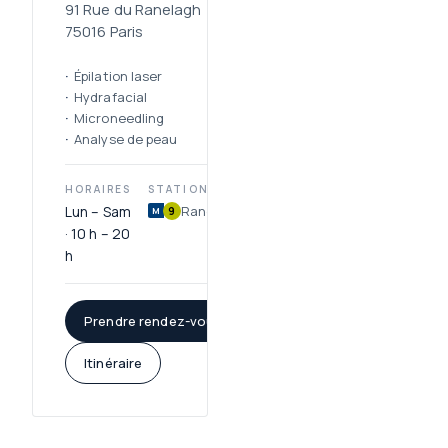
91 Rue du Ranelagh
75016 Paris
Épilation laser
Hydrafacial
Microneedling
Analyse de peau
HORAIRES
STATIONS
Lun – Sam
Ranelagh
9
M
· 10 h – 20
h
Prendre rendez-vous
Itinéraire