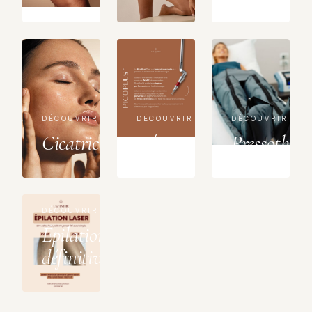
DÉCOUVRIR
DÉCOUVRIR
DÉCOUVRIR
Cicatrices
Détatouage
Pressothéra
DÉCOUVRIR
Épilation
définitive