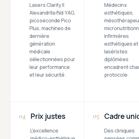
Lasers Clarity II
Médecins
Alexandrite/Nd:YAG,
esthétiques,
picoseconde Pico
mésothérapeu
Plus, machines de
micronutritionn
dernière
infirmières
génération
esthétiques et
médicale
laséristes
sélectionnées pour
diplômées
leur performance
encadrent cha
et leur sécurité.
protocole.
Prix justes
Cadre uni
04
05
L'excellence
Des cliniques
médico-esthétique
pensées com