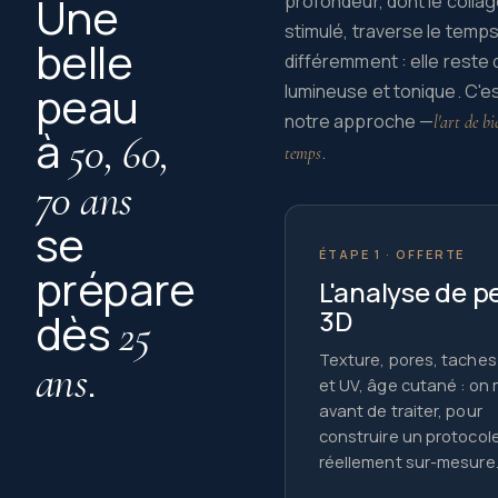
Une
profondeur, dont le colla
stimulé, traverse le temp
belle
différemment : elle reste
peau
lumineuse et tonique. C'e
notre approche —
l'art de bi
à
50, 60,
.
temps
70 ans
se
ÉTAPE 1 · OFFERTE
prépare
L'analyse de p
3D
dès
25
Texture, pores, taches
.
ans
et UV, âge cutané : on
avant de traiter, pour
construire un protocol
réellement sur-mesure