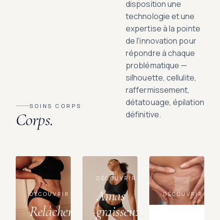
disposition une
technologie et une
expertise à la pointe
de l'innovation pour
répondre à chaque
problématique —
silhouette, cellulite,
raffermissement,
détatouage, épilation
SOINS CORPS
Corps.
définitive.
DÉCOUVRIR
Amas
DÉCOUVRIR
DÉCOUVRIR
Relâchement
graisseux
Cellulite