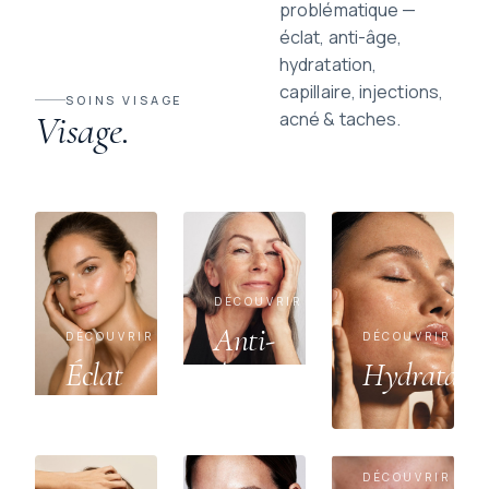
problématique —
éclat, anti-âge,
hydratation,
capillaire, injections,
SOINS VISAGE
Visage.
acné & taches.
DÉCOUVRIR
Anti-
DÉCOUVRIR
DÉCOUVRIR
Éclat
âge
Hydratati
DÉCOUVRIR